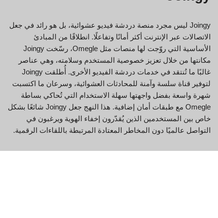
Joingy ليس مجرد منصة دردشة فيديو عشوائية، بل هو رائد في جعل
الاتصالات عبر الإنترنت أكثر أمانًا وتفاعلًا. انطلاقًا من المبادئ
الأساسية التي روّجت لها منصات مثل Omegle، رسّخت Joingy
مكانتها من خلال تعزيز خصوصية المستخدم وسلامته، وهي عناصر
غالبًا ما تُنتقد في خدمات دردشة الفيديو الأخرى. أُطلقت Joingy
لتوفير قناة سلسة وآمنة للمحادثات العشوائية، وسرعان ما اكتسبت
شهرة واسعة بفضل واجهتها سهلة الاستخدام التي تُحاكي بساطة
Omegle مع طبقات أمان إضافية. هذا النهج جعل Joingy شائعًا بشكل
خاص بين المستخدمين الذين يُقدّرون إخفاء الهوية ويرغبون في
التواصل عالميًا دون المخاطر المعتادة المرتبطة باللقاءات الرقمية.
في Joingy، يتجاوز التواصل مع الغرباء مجرد الترفيه؛ بل يهدف إلى
إنشاء منصة آمنة تُشعرك بالتفاعلات العفوية والأمان. سواء كنت خبيرًا
في التكنولوجيا أو جديدًا في عالم الدردشة عبر الإنترنت، يُسهّل
تصميم Joingy التفاعل والتواصل مع الجميع دون أي متاعب. انغمس
في عالم Joingy، حيث يمكنك تكوين صداقات جديدة أو إجراء
محادثات شيقة بنقرة واحدة، كل ذلك في بيئة آمنة تُولي الأولوية