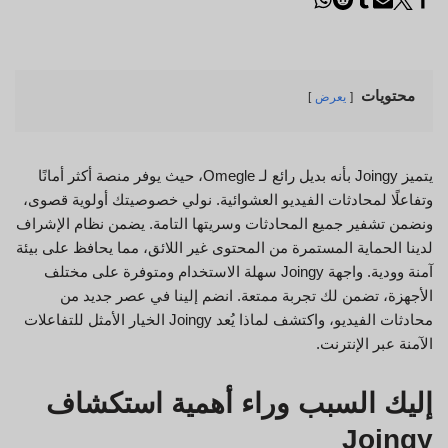
محتويات
يعرض
يتميز Joingy بأنه بديل رائع لـ Omegle، حيث يوفر منصة أكثر أمانًا
وتفاعلًا لمحادثات الفيديو العشوائية. نولي خصوصيتك أولوية قصوى،
ونضمن تشفير جميع المحادثات وسريتها التامة. يضمن نظام الإشراف
لدينا الحماية المستمرة من المحتوى غير اللائق، مما يحافظ على بيئة
آمنة وودية. واجهة Joingy سهلة الاستخدام ومتوفرة على مختلف
الأجهزة، تضمن لك تجربة ممتعة. انضم إلينا في عصر جديد من
محادثات الفيديو، واكتشف لماذا يُعد Joingy الخيار الأمثل للتفاعلات
الآمنة عبر الإنترنت.
إليك السبب وراء أهمية استكشاف
Joingy