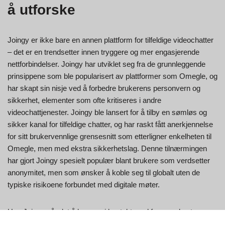
å utforske
Joingy er ikke bare en annen plattform for tilfeldige videochatter
– det er en trendsetter innen tryggere og mer engasjerende
nettforbindelser. Joingy har utviklet seg fra de grunnleggende
prinsippene som ble popularisert av plattformer som Omegle, og
har skapt sin nisje ved å forbedre brukerens personvern og
sikkerhet, elementer som ofte kritiseres i andre
videochattjenester. Joingy ble lansert for å tilby en sømløs og
sikker kanal for tilfeldige chatter, og har raskt fått anerkjennelse
for sitt brukervennlige grensesnitt som etterligner enkelheten til
Omegle, men med ekstra sikkerhetslag. Denne tilnærmingen
har gjort Joingy spesielt populær blant brukere som verdsetter
anonymitet, men som ønsker å koble seg til globalt uten de
typiske risikoene forbundet med digitale møter.
Hos Joingy går det å komme i kontakt med fremmede utover
bare underholdning; det handler om å skape en trygg plattform