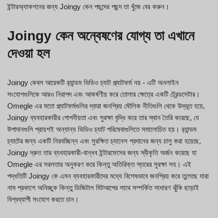
ইন্টারঅ্যাকশনের জন্য Joingy কেন পছন্দের পছন্দ তা খুঁজে বের করুন।
Joingy কেন অন্বেষণের যোগ্য তা এখানে
দেওয়া হল
Joingy কেবল আরেকটি র‍্যান্ডম ভিডিও চ্যাট প্ল্যাটফর্ম নয় - এটি অনলাইন
সংযোগগুলিকে আরও নিরাপদ এবং আকর্ষণীয় করে তোলার ক্ষেত্রে একটি ট্রেন্ডসেটার।
Omegle এর মতো প্ল্যাটফর্মগুলির দ্বারা জনপ্রিয় মৌলিক নীতিগুলি থেকে উদ্ভূত হয়ে,
Joingy ব্যবহারকারীর গোপনীয়তা এবং সুরক্ষা বৃদ্ধি করে তার স্থান তৈরি করেছে, যে
উপাদানগুলি প্রায়শই অন্যান্য ভিডিও চ্যাট পরিষেবাগুলিতে সমালোচিত হয়। র‍্যান্ডম
চ্যাটের জন্য একটি নিরবচ্ছিন্ন এবং সুরক্ষিত চ্যানেল প্রদানের জন্য চালু করা হয়েছে,
Joingy দ্রুত তার ব্যবহারকারী-বান্ধব ইন্টারফেসের জন্য স্বীকৃতি অর্জন করেছে যা
Omegle এর সরলতার অনুকরণ করে কিন্তু অতিরিক্ত স্তরের সুরক্ষা সহ। এই
পদ্ধতিটি Joingy কে এমন ব্যবহারকারীদের মধ্যে বিশেষভাবে জনপ্রিয় করে তুলেছে যারা
নাম প্রকাশে অনিচ্ছুক কিন্তু ডিজিটাল মিটআপের সাথে সম্পর্কিত সাধারণ ঝুঁকি ছাড়াই
বিশ্বব্যাপী সংযোগ করতে চান।