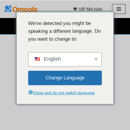
💖 VIP Mô hình
Bỏ
qua
We've detected you might be
TRÒ CHUYỆN QUA WEBCAM MIỄN PHÍ 👉
nội
speaking a different language. Do
dung
you want to change to:
English
Change Language
Close and do not switch language