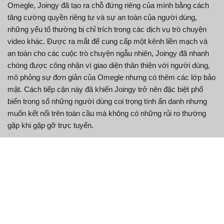
Omegle, Joingy đã tạo ra chỗ đứng riêng của mình bằng cách
tăng cường quyền riêng tư và sự an toàn của người dùng,
những yếu tố thường bị chỉ trích trong các dịch vụ trò chuyện
video khác. Được ra mắt để cung cấp một kênh liền mạch và
an toàn cho các cuộc trò chuyện ngẫu nhiên, Joingy đã nhanh
chóng được công nhận vì giao diện thân thiện với người dùng,
mô phỏng sự đơn giản của Omegle nhưng có thêm các lớp bảo
mật. Cách tiếp cận này đã khiến Joingy trở nên đặc biệt phổ
biến trong số những người dùng coi trọng tính ẩn danh nhưng
muốn kết nối trên toàn cầu mà không có những rủi ro thường
gặp khi gặp gỡ trực tuyến.
Tại Joingy, việc kết nối với người lạ không chỉ là giải trí; mà còn
là tạo ra một nền tảng an toàn, nơi các tương tác diễn ra tự
nhiên nhưng vẫn an toàn. Cho dù bạn am hiểu công nghệ hay là
người mới tham gia thế giới trò chuyện trực tuyến, thiết kế trực
quan của Joingy giúp mọi người dễ dàng điều hướng và tham
gia mà không gặp rắc rối. Hãy đắm mình vào thế giới của