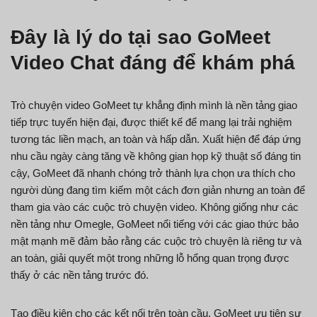
Đây là lý do tại sao GoMeet
Video Chat đáng để khám phá
Trò chuyện video GoMeet tự khẳng định mình là nền tảng giao
tiếp trực tuyến hiện đại, được thiết kế để mang lại trải nghiệm
tương tác liền mạch, an toàn và hấp dẫn. Xuất hiện để đáp ứng
nhu cầu ngày càng tăng về không gian họp kỹ thuật số đáng tin
cậy, GoMeet đã nhanh chóng trở thành lựa chọn ưa thích cho
người dùng đang tìm kiếm một cách đơn giản nhưng an toàn để
tham gia vào các cuộc trò chuyện video. Không giống như các
nền tảng như Omegle, GoMeet nổi tiếng với các giao thức bảo
mật mạnh mẽ đảm bảo rằng các cuộc trò chuyện là riêng tư và
an toàn, giải quyết một trong những lỗ hổng quan trọng được
thấy ở các nền tảng trước đó.
Tạo điều kiện cho các kết nối trên toàn cầu, GoMeet ưu tiên sự