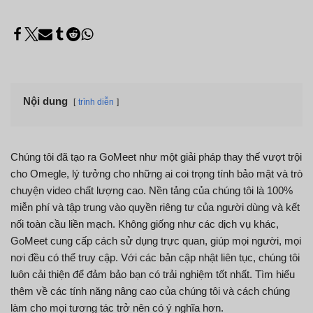
Nội dung
trình diễn
Chúng tôi đã tạo ra GoMeet như một giải pháp thay thế vượt trội
cho Omegle, lý tưởng cho những ai coi trọng tính bảo mật và trò
chuyện video chất lượng cao. Nền tảng của chúng tôi là 100%
miễn phí và tập trung vào quyền riêng tư của người dùng và kết
nối toàn cầu liền mạch. Không giống như các dịch vụ khác,
GoMeet cung cấp cách sử dụng trực quan, giúp mọi người, mọi
nơi đều có thể truy cập. Với các bản cập nhật liên tục, chúng tôi
luôn cải thiện để đảm bảo bạn có trải nghiệm tốt nhất. Tìm hiểu
thêm về các tính năng nâng cao của chúng tôi và cách chúng
làm cho mọi tương tác trở nên có ý nghĩa hơn.