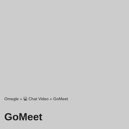
Omegle
»
💻 Chat Video
»
GoMeet
GoMeet