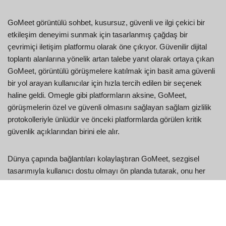
GoMeet görüntülü sohbet, kusursuz, güvenli ve ilgi çekici bir
etkileşim deneyimi sunmak için tasarlanmış çağdaş bir
çevrimiçi iletişim platformu olarak öne çıkıyor. Güvenilir dijital
toplantı alanlarına yönelik artan talebe yanıt olarak ortaya çıkan
GoMeet, görüntülü görüşmelere katılmak için basit ama güvenli
bir yol arayan kullanıcılar için hızla tercih edilen bir seçenek
haline geldi. Omegle gibi platformların aksine, GoMeet,
görüşmelerin özel ve güvenli olmasını sağlayan sağlam gizlilik
protokolleriyle ünlüdür ve önceki platformlarda görülen kritik
güvenlik açıklarından birini ele alır.
Dünya çapında bağlantıları kolaylaştıran GoMeet, sezgisel
tasarımıyla kullanıcı dostu olmayı ön planda tutarak, onu her
düzeyde teknik yeterliliğe sahip bireyler için erişilebilir hale
getiriyor. Bu kapsayıcılık, çeşitli ve canlı bir topluluğu teşvik
ederek genel etkileşim deneyimini geliştiriyor. Dahası, GoMeet
gerçek ve keyifli bağlantıların kurulduğu canlı bir topluluğu