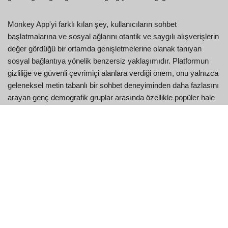
Monkey App'yi farklı kılan şey, kullanıcıların sohbet
başlatmalarına ve sosyal ağlarını otantik ve saygılı alışverişlerin
değer gördüğü bir ortamda genişletmelerine olanak tanıyan
sosyal bağlantıya yönelik benzersiz yaklaşımıdır. Platformun
gizliliğe ve güvenli çevrimiçi alanlara verdiği önem, onu yalnızca
geleneksel metin tabanlı bir sohbet deneyiminden daha fazlasını
arayan genç demografik gruplar arasında özellikle popüler hale
getirmiştir.
Monkey App: Bilmeniz
Gereken Faydalar
Video Sohbet Bağlantılarının Yeni
Dünyasını Keşfedin