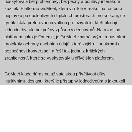
poskytovala bezproblémový, bezpečný a poutavý interakční
zážitek. Platforma GoMeet, která vznikla v reakci na rostoucí
poptávku po spolehlivých digitálních prostorách pro setkání, se
rychle stala preferovanou volbou pro uživatele, kteří hledají
jednoduchý, ale bezpečný způsob videohovorů. Na rozdíl od
platforem, jako je Omegle, je GoMeet známá svými robustními
protokoly ochrany osobních údajů, které zajišťují soukromí a
bezpečnost konverzací, a řeší tak jednu z kritických
zranitelností, které se vyskytovaly u dřívějších platforem.
GoMeet klade důraz na uživatelskou přívětivost díky
intuitivnímu designu, který je přístupný jednotlivcům s jakoukoli
úrovní technických znalostí. Tato inkluzivita podporuje
rozmanitou a živou komunitu a vylepšuje celkový interaktivní
zážitek. GoMeet navíc vyniká tím, že podporuje živou
komunitu, kde vznikají skutečná a příjemná spojení, takže
každá interakce je nejen zábavná, ale i smysluplná. Toto
zaměření na vytváření skutečných lidských spojení v
bezpečném prostředí je to, co odlišuje GoMeet v oblasti online