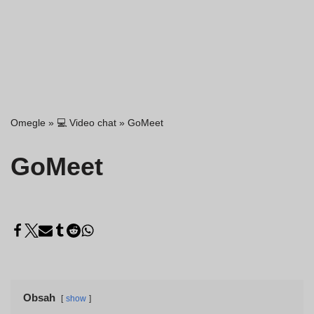
Omegle
»
💻 Video chat
»
GoMeet
GoMeet
Obsah
show