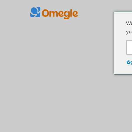
Přeskočit
We
na
yo
obsah