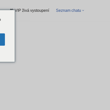
💖 VIP živá vystoupení
Seznam chatu
o