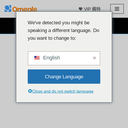
💖 VIP 模特
跳
至
We've detected you might be
免费网络摄像头聊天 👉
内
speaking a different language. Do
容
you want to change to:
English
Change Language
Close and do not switch language