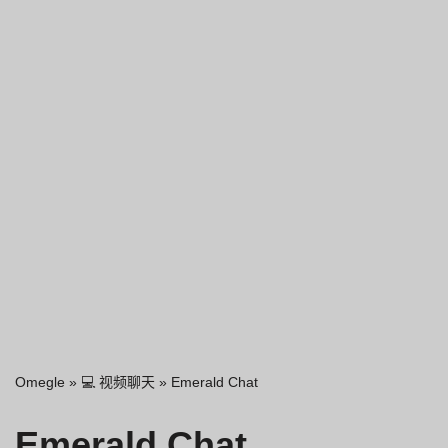
Omegle
»
💻 视频聊天
»
Emerald Chat
Emerald Chat