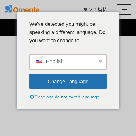
💖 VIP 模特
跳
至
We've detected you might be
免费网络摄像头聊天 👉
内
speaking a different language. Do
容
you want to change to:
English
Change Language
Close and do not switch language