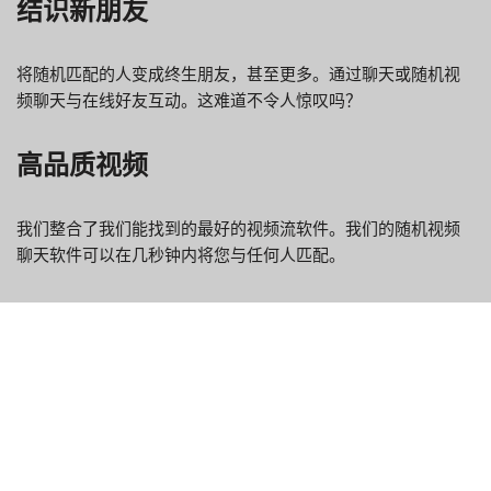
结识新朋友
将随机匹配的人变成终生朋友，甚至更多。通过聊天或随机视
频聊天与在线好友互动。这难道不令人惊叹吗？
高品质视频
我们整合了我们能找到的最好的视频流软件。我们的随机视频
聊天软件可以在几秒钟内将您与任何人匹配。
如何使用 Mocospace
Mocospace 是一个免费的视频聊天平台，可让您与世界各地的
朋友、家人和陌生人联系。以下是开始使用的方法：
登录 Mocospace。