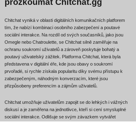
prozkoumat Chitchat.gg
Chitchat vyniká v oblasti digitálních komunikačních platforem
tím, že nabízí kombinaci osobního zabezpečení a poutavé
sociální interakce. Na rozdíl od svých současníků, jako jsou
Omegle nebo Chatroulette, se Chitchat silně zaměřuje na
ochranu soukromí uživatelů a zároveň poskytuje bohatý a
poutavý uživatelský zážitek. Platforma Chitchat, která byla
představena v digitální éře, kde jsou obavy o soukromí
prvořadé, si rychle získala popularitu díky svému přístupu k
zabezpečeným, náhodným konverzacím, které jsou
přizpůsobeny preferencím a zájmům uživatelů.
Chitchat umožňuje uživatelům zapojit se do lehkých i vážných
diskusí a je zaměřena na jednotlivce, kteří si cení smysluplné
sociální interakce. Odlišuje se svým závazkem vytvářet
bezpečné a příjemné prostředí, kde si uživatelé mohou
rozšiřovat své sociální kruhy bez obav z ohrožení svých