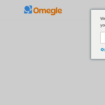
Přeskočit
We
na
yo
obsah