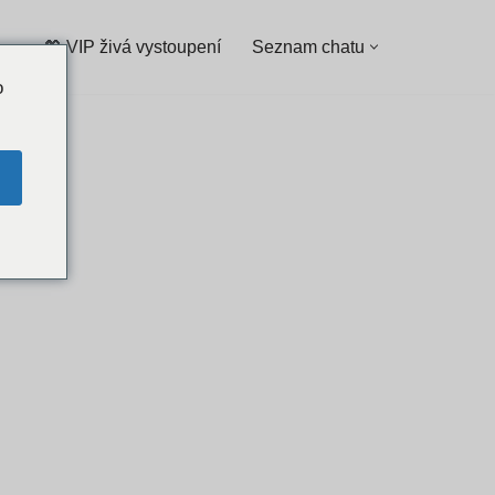
💖 VIP živá vystoupení
Seznam chatu
o