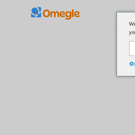
コ
We
ン
yo
テ
ン
ツ
へ
ス
キ
ッ
プ