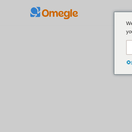
コ
We
ン
yo
テ
ン
ツ
へ
ス
キ
ッ
プ