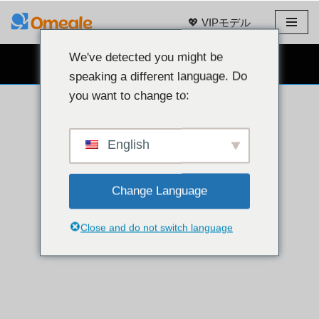
💖 VIPモデル
コ
ン
We've detected you might be
無料のウェブカメラチャット 👉
テ
speaking a different language. Do
ン
you want to change to:
ツ
へ
ス
English
キ
ッ
Change Language
プ
Close and do not switch language