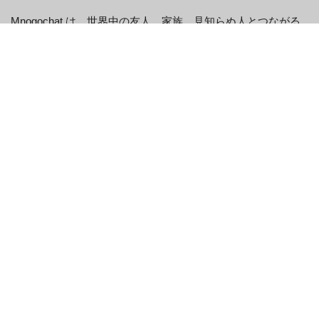
Mnogochat は、世界中の友人、家族、見知らぬ人とつながる
ことができる無料のビデオチャット プラットフォームです。
開始方法は次のとおりです。
Mnogochatにログインします。
画面の左上隅にある「ビデオチャット」ボタンをクリック
します。
「名前」と「メール」のフィールドにそれぞれ名前とメー
ル アドレスを入力します。まだアカウントをお持ちでない
場合は、新しいアカウントを作成することもできます。
「サインイン」ボタンをクリックしてチャットを開始して
ください。
Mnogochat を使用する利点は何です
か?