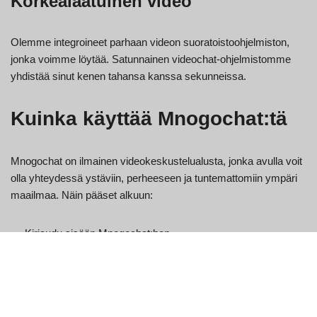
Korkealaatuinen video
Olemme integroineet parhaan videon suoratoistoohjelmiston,
jonka voimme löytää. Satunnainen videochat-ohjelmistomme
yhdistää sinut kenen tahansa kanssa sekunneissa.
Kuinka käyttää Mnogochat:tä
Mnogochat on ilmainen videokeskustelualusta, jonka avulla voit
olla yhteydessä ystäviin, perheeseen ja tuntemattomiin ympäri
maailmaa. Näin pääset alkuun:
Kirjaudu sisään Mnogochat:hen.
Napsauta "Video Chat" -painiketta näytön vasemmassa
yläkulmassa.
Kirjoita nimesi ja sähköpostiosoitteesi "Nimi"- ja
"Sähköposti"-kenttiin. Voit myös luoda uuden tilin, jos sinulla