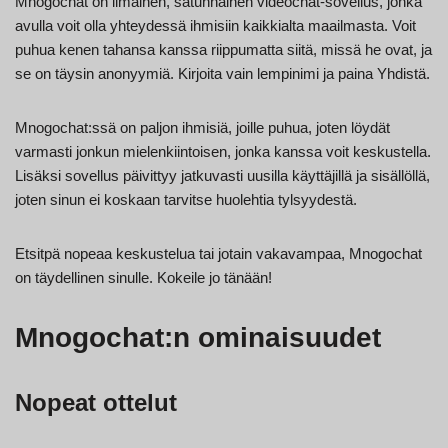
Mnogochat on ilmainen, satunnainen videochat-sovellus, jonka
avulla voit olla yhteydessä ihmisiin kaikkialta maailmasta. Voit
puhua kenen tahansa kanssa riippumatta siitä, missä he ovat, ja
se on täysin anonyymiä. Kirjoita vain lempinimi ja paina Yhdistä.
Mnogochat:ssä on paljon ihmisiä, joille puhua, joten löydät
varmasti jonkun mielenkiintoisen, jonka kanssa voit keskustella.
Lisäksi sovellus päivittyy jatkuvasti uusilla käyttäjillä ja sisällöllä,
joten sinun ei koskaan tarvitse huolehtia tylsyydestä.
Etsitpä nopeaa keskustelua tai jotain vakavampaa, Mnogochat
on täydellinen sinulle. Kokeile jo tänään!
Mnogochat:n ominaisuudet
Nopeat ottelut