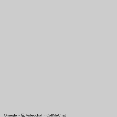
Omegle
»
💻 Videochat
»
CallMeChat