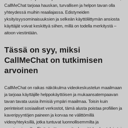
CallMeChat tarjoaa hauskan, turvallisen ja helpon tavan olla
yhteydessä muihin reaaliajassa. Edistyneiden
yksityisyysominaisuuksien ja selkeän käyttöliittymän ansiosta
käyttäjät voivat keskittyä siihen, millä on todella merkitystä –
aitoon viestintään.
Tässä on syy, miksi
CallMeChat on tutkimisen
arvoinen
CallMeChat on raikas näkökulma videokeskustelun maailmaan
ja tarjoaa käyttäjille helppokäyttöisen ja mukaansatempaavan
tavan tavata uusia ihmisiä ympäri maailmaa. Toisin kuin
perinteiset sosiaaliset verkostot, tämä alusta poistaa profiilien ja
kaveripyyntöjen paineen ja korvaa ne välittömillä
videoyhteyksillä, jotka tuntuvat luonnollisemmilta ja