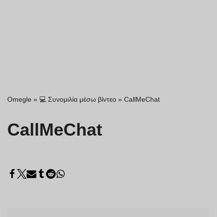
Omegle
»
💻 Συνομιλία μέσω βίντεο
»
CallMeChat
CallMeChat