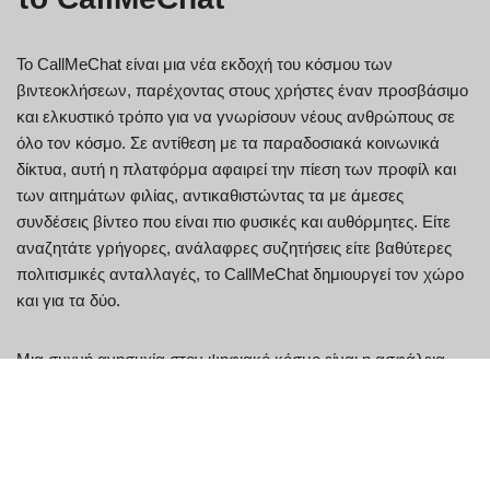
Το CallMeChat είναι μια νέα εκδοχή του κόσμου των
βιντεοκλήσεων, παρέχοντας στους χρήστες έναν προσβάσιμο
και ελκυστικό τρόπο για να γνωρίσουν νέους ανθρώπους σε
όλο τον κόσμο. Σε αντίθεση με τα παραδοσιακά κοινωνικά
δίκτυα, αυτή η πλατφόρμα αφαιρεί την πίεση των προφίλ και
των αιτημάτων φιλίας, αντικαθιστώντας τα με άμεσες
συνδέσεις βίντεο που είναι πιο φυσικές και αυθόρμητες. Είτε
αναζητάτε γρήγορες, ανάλαφρες συζητήσεις είτε βαθύτερες
πολιτισμικές ανταλλαγές, το CallMeChat δημιουργεί τον χώρο
και για τα δύο.
Μια συχνή ανησυχία στον ψηφιακό κόσμο είναι η ασφάλεια —
και το CallMeChat το αντιμετωπίζει αυτό κατά μέτωπο. Με
κρυπτογράφηση από άκρο σε άκρο, εργαλεία εποπτείας σε
πραγματικό χρόνο και πολιτικές μηδενικής αποθήκευσης
δεδομένων, οι συνομιλίες σας παραμένουν απολύτως