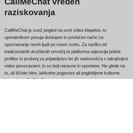
CallMeChat vreden
raziskovanja
CallMeChat je svež pogled na svet video klepetov, ki
uporabnikom ponuja dostopen in privlačen način za
spoznavanje novih ljudi po vsem svetu. Za razliko od
tradicionalnih družbenih omrežij ta platforma odpravlja pritisk
profilov in prošenj za prijateljstvo ter jih nadomešča s takojšnjimi
video povezavami, ki so bolj naravne in spontane. Ne glede na
to, ali iščete hitre, lahkotne pogovore ali poglobljene kulturne
izmenjave, CallMeChat ustvarja prostor za oboje.
Pogosta skrb v digitalnem svetu je varnost – in CallMeChat se s
tem neposredno spopada. Z celovitim šifriranjem, orodji za
moderiranje v realnem času in politikami ničelnega shranjevanja
podatkov vaši klepeti ostanejo popolnoma zasebni. Platforma je
zasnovana tako, da preprečuje neprimerno vedenje in ščiti
anonimnost uporabnikov, hkrati pa ohranja izkušnjo živahno in