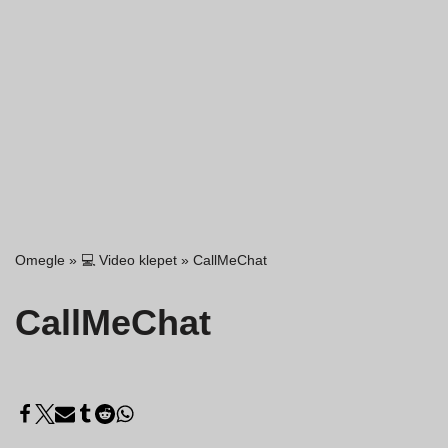
Omegle
»
💻 Video klepet
»
CallMeChat
CallMeChat