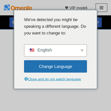
💖 VIP modeli
Preskoči
na
We've detected you might be
BREZPLAČEN KLEPET S SPLETNO KAMERO 👉
vsebino
speaking a different language. Do
you want to change to:
English
Change Language
Close and do not switch language