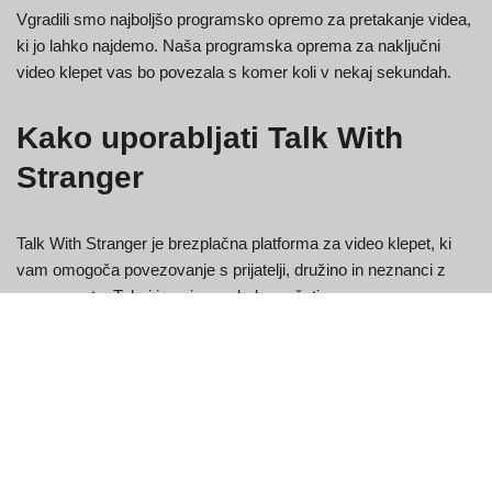
Vgradili smo najboljšo programsko opremo za pretakanje videa,
ki jo lahko najdemo. Naša programska oprema za naključni
video klepet vas bo povezala s komer koli v nekaj sekundah.
Kako uporabljati Talk With
Stranger
Talk With Stranger je brezplačna platforma za video klepet, ki
vam omogoča povezovanje s prijatelji, družino in neznanci z
vsega sveta. Tukaj je opisano, kako začeti:
Prijavite se v Talk With Stranger.
V zgornjem levem kotu zaslona kliknite gumb »Video
klepet«.
Vnesite svoje ime in e-poštni naslov v polji »Ime« oziroma
»E-pošta«. Ustvarite lahko tudi nov račun, če ga še nimate.