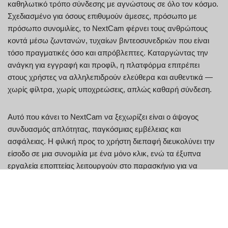
καθηλωτικό τρόπο σύνδεσης με αγνώστους σε όλο τον κόσμο.
Σχεδιασμένο για όσους επιθυμούν άμεσες, πρόσωπο με
πρόσωπο συνομιλίες, το NextCam φέρνει τους ανθρώπους
κοντά μέσω ζωντανών, τυχαίων βιντεοσυνεδριών που είναι
τόσο πραγματικές όσο και απρόβλεπτες. Καταργώντας την
ανάγκη για εγγραφή και προφίλ, η πλατφόρμα επιτρέπει
στους χρήστες να αλληλεπιδρούν ελεύθερα και αυθεντικά —
χωρίς φίλτρα, χωρίς υποχρεώσεις, απλώς καθαρή σύνδεση.
Αυτό που κάνει το NextCam να ξεχωρίζει είναι ο άψογος
συνδυασμός απλότητας, παγκόσμιας εμβέλειας και
ασφάλειας. Η φιλική προς το χρήστη διεπαφή διευκολύνει την
είσοδο σε μια συνομιλία με ένα μόνο κλικ, ενώ τα έξυπνα
εργαλεία εποπτείας λειτουργούν στο παρασκήνιο για να
διασφαλίσουν ότι κάθε αλληλεπίδραση παραμένει ασφαλής
και σεβαστή. Είτε ενδιαφέρεστε για άλλους πολιτισμούς,
αναζητάτε νέες φιλίες είτε απλώς θέλετε να σπάσετε τη
ρουτίνα, το NextCam προσφέρει μια αναζωογονητική
εναλλακτική λύση στα συμβατικά μέσα κοινωνικής δικτύωσης.