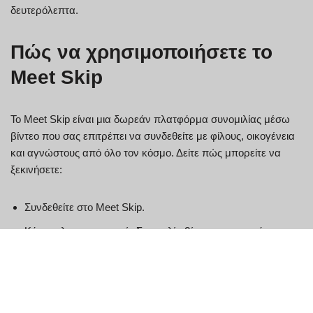
δευτερόλεπτα.
Πώς να χρησιμοποιήσετε το
Meet Skip
Το Meet Skip είναι μια δωρεάν πλατφόρμα συνομιλίας μέσω
βίντεο που σας επιτρέπει να συνδεθείτε με φίλους, οικογένεια
και αγνώστους από όλο τον κόσμο. Δείτε πώς μπορείτε να
ξεκινήσετε:
Συνδεθείτε στο Meet Skip.
Κάντε κλικ στο κουμπί «Συνομιλία βίντεο» στην επάνω
αριστερή γωνία της οθόνης.
Εισαγάγετε το όνομα και τη διεύθυνση email σας στα πεδία
«Όνομα» και «Email», αντίστοιχα. Μπορείτε επίσης να
επιλέξετε να δημιουργήσετε έναν νέο λογαριασμό εάν δεν