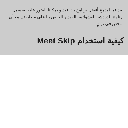
لقد قمنا بدمج أفضل برنامج بث فيديو يمكننا العثور عليه. سيعمل
برنامج الدردشة العشوائية بالفيديو الخاص بنا على مطابقتك مع أي
شخص في ثوانٍ.
كيفية استخدام Meet Skip
Meet Skip عبارة عن منصة دردشة فيديو مجانية تتيح لك التواصل مع
الأصدقاء والعائلة والغرباء من جميع أنحاء العالم. إليك كيفية البدء:
تسجيل الدخول إلى Meet Skip.
انقر على زر "محادثة الفيديو" في الزاوية اليسرى العليا من
الشاشة.
أدخل اسمك وعنوان بريدك الإلكتروني في حقلي "الاسم" و"البريد
الإلكتروني" على التوالي. يمكنك أيضًا اختيار إنشاء حساب جديد إذا
لم يكن لديك حساب بالفعل.