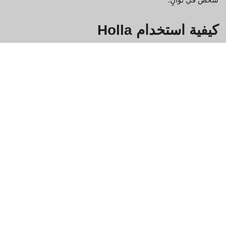
كيفية استخدام Holla
Holla عبارة عن منصة دردشة فيديو مجانية تتيح لك التواصل مع
الأصدقاء والعائلة والغرباء من جميع أنحاء العالم. إليك كيفية البدء:
تسجيل الدخول إلى Holla.
انقر على زر "محادثة الفيديو" في الزاوية اليسرى العليا من
الشاشة.
أدخل اسمك وعنوان بريدك الإلكتروني في حقلي "الاسم" و"البريد
الإلكتروني" على التوالي. يمكنك أيضًا اختيار إنشاء حساب جديد إذا
لم يكن لديك حساب بالفعل.
انقر على زر "تسجيل الدخول" لبدء الدردشة!
ما هي فوائد استخدام Holla؟