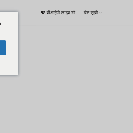
💖 वीआईपी लाइव शो
चैट सूची
o