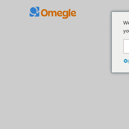
इसे
We
छोड़कर
yo
सामग्री
पर
बढ़ने
के
लिए