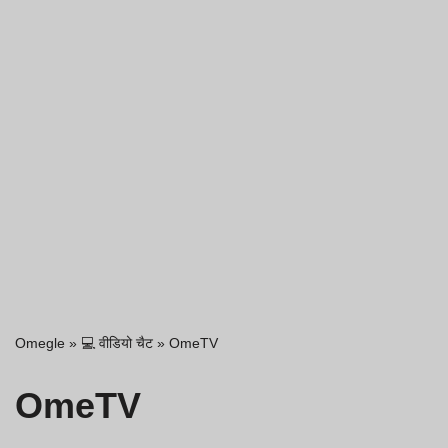
Omegle
»
💻 वीडियो चैट
»
OmeTV
OmeTV