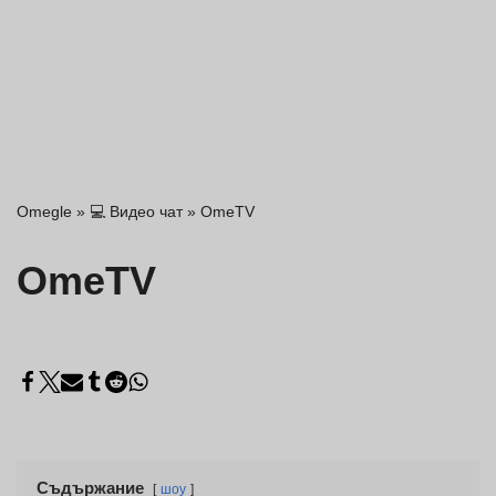
Omegle
»
💻 Видео чат
»
OmeTV
OmeTV
Съдържание
шоу