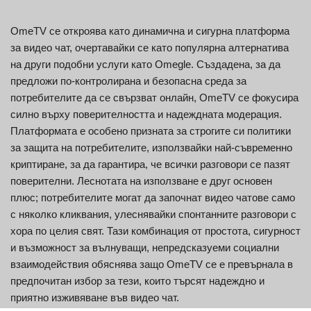
OmeTV се откроява като динамична и сигурна платформа
за видео чат, очертавайки се като популярна алтернатива
на други подобни услуги като Omegle. Създадена, за да
предложи по-контролирана и безопасна среда за
потребителите да се свързват онлайн, OmeTV се фокусира
силно върху поверителността и надеждната модерация.
Платформата е особено призната за строгите си политики
за защита на потребителите, използвайки най-съвременно
криптиране, за да гарантира, че всички разговори се пазят
поверителни. Леснотата на използване е друг основен
плюс; потребителите могат да започнат видео чатове само
с няколко кликвания, улеснявайки спонтанните разговори с
хора по целия свят. Тази комбинация от простота, сигурност
и възможност за вълнуващи, непредсказуеми социални
взаимодействия обяснява защо OmeTV се е превърнала в
предпочитан избор за тези, които търсят надеждно и
приятно изживяване във видео чат.