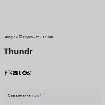
Omegle
»
💻 Видео чат
»
Thundr
Thundr
Съдържание
шоу