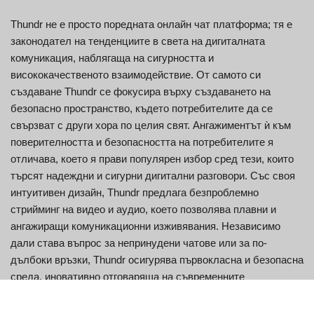
Thundr не е просто поредната онлайн чат платформа; тя е
законодател на тенденциите в света на дигиталната
комуникация, наблягаща на сигурността и
висококачественото взаимодействие. От самото си
създаване Thundr се фокусира върху създаването на
безопасно пространство, където потребителите да се
свързват с други хора по целия свят. Ангажиментът ѝ към
поверителността и безопасността на потребителите я
отличава, което я прави популярен избор сред тези, които
търсят надеждни и сигурни дигитални разговори. Със своя
интуитивен дизайн, Thundr предлага безпроблемно
стрийминг на видео и аудио, което позволява плавни и
ангажиращи комуникационни изживявания. Независимо
дали става въпрос за непринудени чатове или за по-
дълбоки връзки, Thundr осигурява първокласна и безопасна
среда, иновативно отговаряща на съвременните
комуникационни нужди.