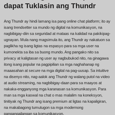
dapat Tuklasin ang Thundr
Ang Thundr ay hindi lamang isa pang online chat platform; ito ay
isang trendsetter sa mundo ng digital na komunikasyon, na
nagbibigay-diin sa seguridad at mataas na kalidad na pakikipag-
ugnayan. Mula nang magsimula ito, ang Thundr ay nakatuon sa
paglikha ng isang ligtas na espasyo para sa mga user na
kumonekta sa iba sa buong mundo. Ang pangako nito sa
privacy at kaligtasan ng user ay nagbubukod nito, na ginagawa
itong isang popular na pagpipilian sa mga naghahanap ng
maaasahan at secure na mga digital na pag-uusap. Sa intuitive
na disenyo nito, nag-aalok ang Thundr ng walang putol na video
at audio streaming, na nagbibigay-daan para sa maayos at
nakaka-engganyong mga karanasan sa komunikasyon. Para
man sa mga kaswal na chat o mas malalim na koneksyon,
tinitiyak ng Thundr ang isang premium at ligtas na kapaligiran,
na makabagong tumutugon sa mga modernong
pangangailangan sa komunikasyon.