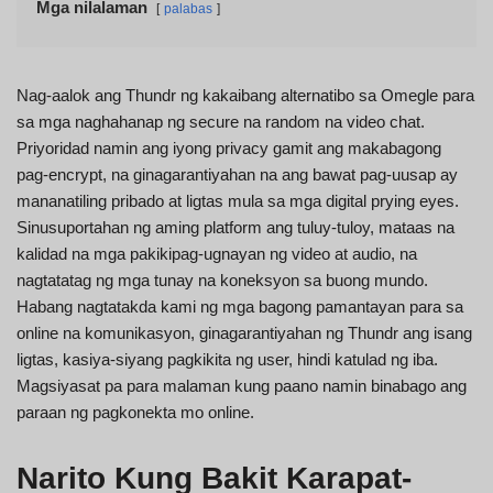
Mga nilalaman
palabas
Nag-aalok ang Thundr ng kakaibang alternatibo sa Omegle para
sa mga naghahanap ng secure na random na video chat.
Priyoridad namin ang iyong privacy gamit ang makabagong
pag-encrypt, na ginagarantiyahan na ang bawat pag-uusap ay
mananatiling pribado at ligtas mula sa mga digital prying eyes.
Sinusuportahan ng aming platform ang tuluy-tuloy, mataas na
kalidad na mga pakikipag-ugnayan ng video at audio, na
nagtatatag ng mga tunay na koneksyon sa buong mundo.
Habang nagtatakda kami ng mga bagong pamantayan para sa
online na komunikasyon, ginagarantiyahan ng Thundr ang isang
ligtas, kasiya-siyang pagkikita ng user, hindi katulad ng iba.
Magsiyasat pa para malaman kung paano namin binabago ang
paraan ng pagkonekta mo online.
Narito Kung Bakit Karapat-