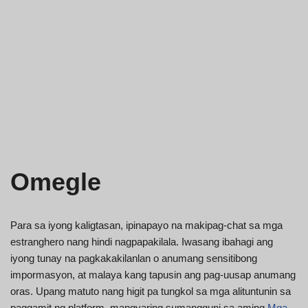
Omegle
Para sa iyong kaligtasan, ipinapayo na makipag-chat sa mga
estranghero nang hindi nagpapakilala. Iwasang ibahagi ang
iyong tunay na pagkakakilanlan o anumang sensitibong
impormasyon, at malaya kang tapusin ang pag-uusap anumang
oras. Upang matuto nang higit pa tungkol sa mga alituntunin sa
paggamit ng platform, mangyaring sumangguni sa aming
Mga