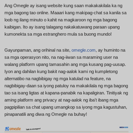
Ang Omegle ay isang website kung saan makakakilala ka ng
mga bagong tao online. Maaari kang makipag-chat sa kanila sa
loob ng ilang minuto o kahit na magkaroon ng mga bagong
kaibigan. Ito ay isang talagang nakakatuwang paraan upang
kumonekta sa mga estranghero mula sa buong mundo!
Gayunpaman, ang orihinal na site,
omegle.com
, ay huminto na
sa mga operasyon nito, na nag-iiwan sa maraming user na
walang platform upang tamasahin ang mga kusang pag-uusap.
Iyon ang dahilan kung bakit nag-aalok kami ng kumpletong
alternatibo na nagbibigay ng mga katulad na feature, na
nagbibigay-daan sa iyong patuloy na makakilala ng mga bagong
tao sa isang ligtas at kapana-panabik na kapaligiran. Tinitiyak ng
aming platform ang privacy at nag-aalok ng iba't ibang mga
pagpipilian sa chat upang umangkop sa iyong mga kagustuhan,
pinapanatili ang diwa ng Omegle na buhay!