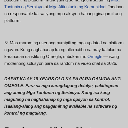
Tuntunin ng Serbisyo
at
Mga Alituntunin ng Komunidad
. Tandaan
na responsable ka sa iyong mga aksyon habang ginagamit ang
platform.
💡 Mas maraming user ang pumipili ng mga updated na platform
ngayon. Kung naghahanap ka ng alternatibo na may katulad na
karanasan sa istilo ng Omegle, subukan mo
Omegle
— isang
modernong solusyon para sa random na video chat sa 2026.
DAPAT KA AY 18 YEARS OLD KA PA PARA GAMITIN ANG
OMEGLE. Para sa mga karagdagang detalye, pakitingnan
ang aming Mga Tuntunin ng Serbisyo. Kung isa kang
magulang na naghahanap ng mga opsyon sa kontrol,
isaalang-alang ang paggamit ng available na software ng
kontrol ng magulang.