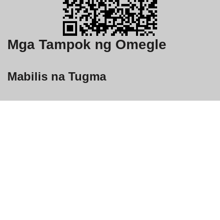
Mga Tampok ng Omegle
Mabilis na Tugma
Mayroon kaming milyun-milyong mga gumagamit, at sa
anumang naibigay na sandali mayroong libu-libo online.
Makikisama ka sa isang tao sa sandaling i-activate mo ang
iyong camera. Iyon ang nakakatuwang bahagi ng Omegle.
Patuloy na Mag-swipe
Hindi kami mauubusan ng mga laban na ipapakita sa iyo. kung
tapos ka na sa isang chat, magpatuloy sa susunod sa isang