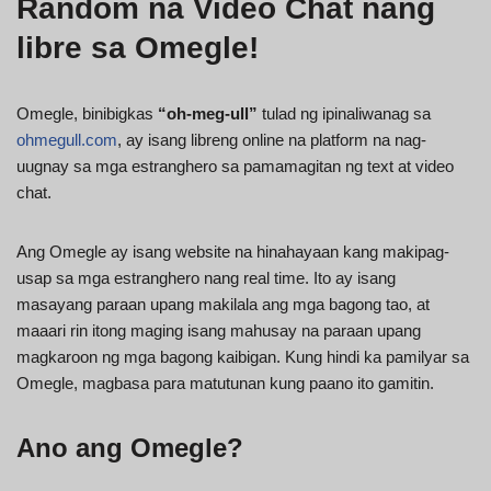
Random na Video Chat nang
libre sa Omegle!
Omegle, binibigkas
“oh-meg-ull”
tulad ng ipinaliwanag sa
ohmegull.com
, ay isang libreng online na platform na nag-
uugnay sa mga estranghero sa pamamagitan ng text at video
chat.
Ang Omegle ay isang website na hinahayaan kang makipag-
usap sa mga estranghero nang real time. Ito ay isang
masayang paraan upang makilala ang mga bagong tao, at
maaari rin itong maging isang mahusay na paraan upang
magkaroon ng mga bagong kaibigan. Kung hindi ka pamilyar sa
Omegle, magbasa para matutunan kung paano ito gamitin.
Ano ang Omegle?