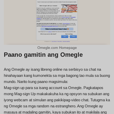
Omegle.com Homepage
Paano gamitin ang Omegle
Ang Omegle ay isang libreng online na serbisyo sa chat na
hinahayaan kang kumonekta sa mga bagong tao mula sa buong
mundo. Narito kung paano magsimula:
Mag-sign up para sa isang account sa Omegle. Pagkatapos
mong Mag-sign Up makakakuha ka ng opsyon na subukan ang
iyong webcam at simulan ang pakikipag-video chat. Tutugma ka
ng Omegle sa mga random na estranghero. Ang Omegle ay
masaya at madaling gamitin, kaya subukan ito at makilala ang