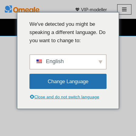
💖 VIP-modeller
Hoppa
till
We've detected you might be
GRATIS WEBBKAMERACHATT 👉
innehåll
speaking a different language. Do
you want to change to:
English
Change Language
Close and do not switch language