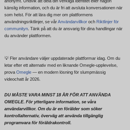
anonymt. Undvik att dela din verkliga identitet eller någon
känslig information, och du är fri att avsluta konversationen när
som helst. För att lära dig mer om plattformens
användningsriktlinjer, se vår
Användarvillkor
och
Riktlinjer för
communityn
. Tänk på att du är ansvarig för dina handlingar när
du använder plattformen.
💡 Fler användare väljer uppdaterade plattformar idag. Om du
letar efter ett alternativ med en liknande Omegle-upplevelse,
prova
Omegle
— en modern lösning för slumpmässig
videochatt år 2026.
DU MÅSTE VARA MINST 18 ÅR FÖR ATT ANVÄNDA
OMEGLE. För ytterligare information, se våra
användarvillkor. Om du är en förälder som söker
kontrollalternativ, överväg att använda tillgänglig
programvara för föräldrakontroll.