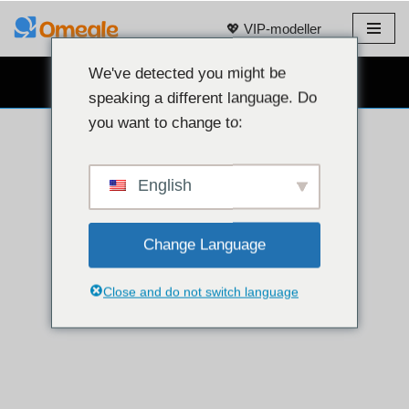
💖 VIP-modeller
Hoppa
till
We've detected you might be
GRATIS WEBBKAMERACHATT 👉
innehåll
speaking a different language. Do
you want to change to:
English
Change Language
Close and do not switch language