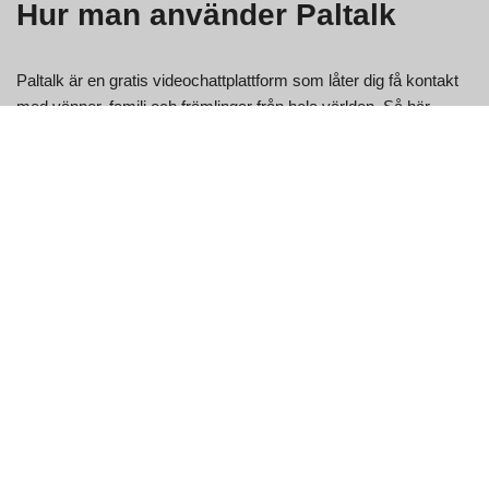
Hur man använder Paltalk
Paltalk är en gratis videochattplattform som låter dig få kontakt
med vänner, familj och främlingar från hela världen. Så här
kommer du igång:
Logga in på Paltalk.
Klicka på knappen "Videochatt" i det övre vänstra hörnet av
skärmen.
Ange ditt namn och din e-postadress i fälten "Namn"
respektive "E-post". Du kan också välja att skapa ett nytt
konto om du inte redan har ett.
Klicka på knappen "Logga in" för att börja chatta!
Vilka är fördelarna med att använda
Paltalk?