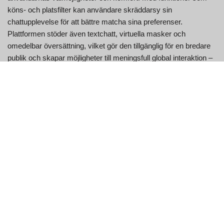
köns- och platsfilter kan användare skräddarsy sin
chattupplevelse för att bättre matcha sina preferenser.
Plattformen stöder även textchatt, virtuella masker och
omedelbar översättning, vilket gör den tillgänglig för en bredare
publik och skapar möjligheter till meningsfull global interaktion –
även över språkbarriärer.
Shagle är gratis att använda, med valfria
premiumuppgraderingar som låser upp ytterligare filter och
funktioner. Dess rena gränssnitt och snabbkopplingssystem gör
det enkelt att chatta, även för förstagångsanvändare.
Tillsammans med moderering i realtid och communityriktlinjer
erbjuder Shagle en säkrare plats än många ofiltrerade alternativ,
vilket hjälper användare att känna sig tryggare medan de njuter
av spontana interaktioner.
Oavsett om du letar efter lättsamma skämt, nya vänskaper eller
bara ett fönster in i någon annans värld, erbjuder Shagle en livfull