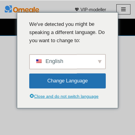
💖 VIP-modeller
Hoppa
till
We've detected you might be
GRATIS WEBBKAMERACHATT 👉
innehåll
speaking a different language. Do
you want to change to:
English
Change Language
Close and do not switch language