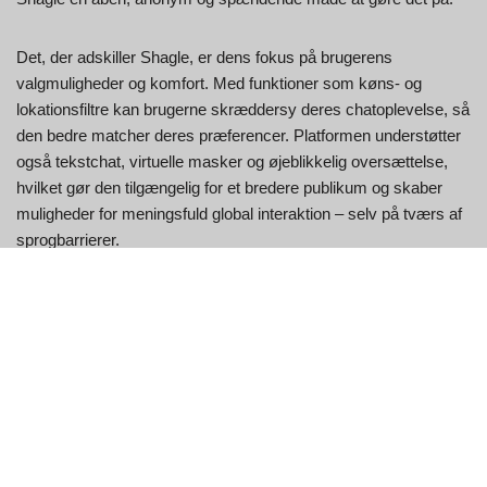
Det, der adskiller Shagle, er dens fokus på brugerens
valgmuligheder og komfort. Med funktioner som køns- og
lokationsfiltre kan brugerne skræddersy deres chatoplevelse, så
den bedre matcher deres præferencer. Platformen understøtter
også tekstchat, virtuelle masker og øjeblikkelig oversættelse,
hvilket gør den tilgængelig for et bredere publikum og skaber
muligheder for meningsfuld global interaktion – selv på tværs af
sprogbarrierer.
Shagle er gratis at bruge, med valgfrie premium-opgraderinger,
der låser op for yderligere filtre og funktioner. Dens rene
brugerflade og hurtigforbindelsessystem gør chat nemt, selv for
førstegangsbrugere. Kombineret med moderering i realtid og
retningslinjer for fællesskabet tilbyder Shagle et mere sikkert
rum end mange ufiltrerede alternativer, hvilket hjælper brugerne
med at føle sig mere sikre, mens de nyder spontane
interaktioner.