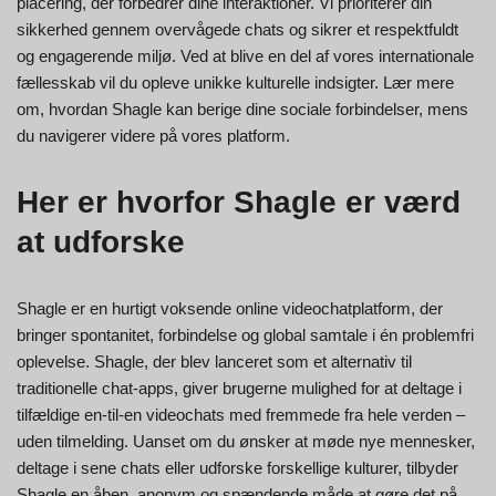
placering, der forbedrer dine interaktioner. Vi prioriterer din
sikkerhed gennem overvågede chats og sikrer et respektfuldt
og engagerende miljø. Ved at blive en del af vores internationale
fællesskab vil du opleve unikke kulturelle indsigter. Lær mere
om, hvordan Shagle kan berige dine sociale forbindelser, mens
du navigerer videre på vores platform.
Her er hvorfor Shagle er værd
at udforske
Shagle er en hurtigt voksende online videochatplatform, der
bringer spontanitet, forbindelse og global samtale i én problemfri
oplevelse. Shagle, der blev lanceret som et alternativ til
traditionelle chat-apps, giver brugerne mulighed for at deltage i
tilfældige en-til-en videochats med fremmede fra hele verden –
uden tilmelding. Uanset om du ønsker at møde nye mennesker,
deltage i sene chats eller udforske forskellige kulturer, tilbyder
Shagle en åben, anonym og spændende måde at gøre det på.