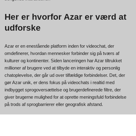
Her er hvorfor Azar er værd at
udforske
Azar er en enestående platform inden for videochat, der
omdefinerer, hvordan mennesker forbinder sig på tværs af
kulturer og kontinenter. Siden lanceringen har Azar tiltrukket
millioner af brugere ved at tilbyde en interaktiv og personlig
chatoplevelse, der går ud over tilfældige forbindelser. Det, der
gør Azar unik, er dens fokus på videochats i realtid med
indbygget sprogoversættelse og brugerdefinerede filtre, der
giver brugerne mulighed for at oprette meningsfuld forbindelse
på trods af sprogbarrierer eller geografisk afstand.
Platformens kernestyrke ligger i dens evne til at kombinere
underholdning med global kommunikation. Med blot et swipe
kan brugerne møde nye mennesker fra forskellige lande, dele