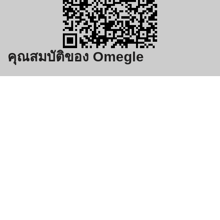
คุณสมบัติของ Omegle
แมตช์ด่วน
เรามีผู้ใช้หลายล้านคน และในแต่ละช่วงเวลาจะมีผู้ใช้ออนไลน์
หลายพันคน คุณจะได้พบกับใครบางคนทันทีที่เปิดกล้อง นั่นคือส่วน
ที่สนุกสุดๆ ของ Omegle
ปัดต่อไป
เราจะไม่ขาดการจับคู่ที่จะแสดงให้คุณเห็น หากคุณเสร็จสิ้นการแช
ทหนึ่งแล้ว ให้ไปที่แชทถัดไปโดยคลิกเพียงครั้งเดียว แตะที่ลูกศร