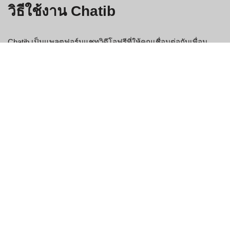
วิธีใช้งาน Chatib
Chatib เป็นแพลตฟอร์มแชทวิดีโอฟรีที่ให้คุณเชื่อมต่อกับเพื่อน
ครอบครัว และคนแปลกหน้าจากทั่วโลก วิธีเริ่มต้นใช้งานมีดังนี้:
เข้าสู่ระบบ Chatib
คลิกปุ่ม “วิดีโอแชท” ที่มุมซ้ายบนของหน้าจอ
ป้อนชื่อและที่อยู่อีเมลของคุณลงในช่อง "ชื่อ" และ "อีเมล" ตาม
ลำดับ คุณสามารถเลือกสร้างบัญชีใหม่ได้หากยังไม่มีบัญชี
คลิกที่ปุ่ม “ลงชื่อเข้าใช้” เพื่อเริ่มการสนทนา!
Chatib มีประโยชน์อะไรบ้าง?
ต่อไปนี้เป็นประโยชน์บางประการจากการใช้ Chatib: