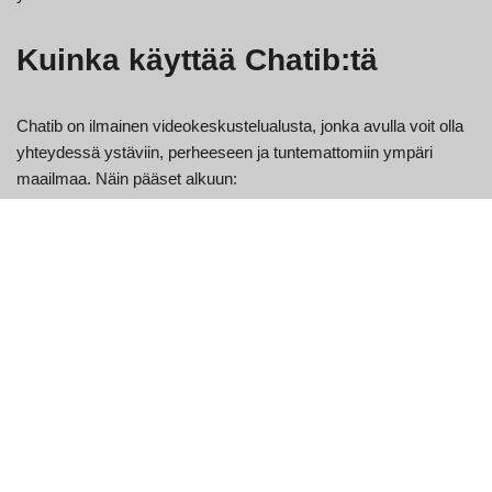
Kuinka käyttää Chatib:tä
Chatib on ilmainen videokeskustelualusta, jonka avulla voit olla
yhteydessä ystäviin, perheeseen ja tuntemattomiin ympäri
maailmaa. Näin pääset alkuun:
Kirjaudu sisään Chatib:hen.
Napsauta "Video Chat" -painiketta näytön vasemmassa
yläkulmassa.
Kirjoita nimesi ja sähköpostiosoitteesi "Nimi"- ja
"Sähköposti"-kenttiin. Voit myös luoda uuden tilin, jos sinulla
ei vielä ole sellaista.
Napsauta "Kirjaudu sisään" -painiketta aloittaaksesi
keskustelun!