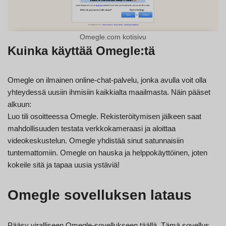
Omegle.com kotisivu
Kuinka käyttää Omegle:tä
Omegle on ilmainen online-chat-palvelu, jonka avulla voit olla
yhteydessä uusiin ihmisiin kaikkialta maailmasta. Näin pääset
alkuun:
Luo tili osoitteessa Omegle. Rekisteröitymisen jälkeen saat
mahdollisuuden testata verkkokameraasi ja aloittaa
videokeskustelun. Omegle yhdistää sinut satunnaisiin
tuntemattomiin. Omegle on hauska ja helppokäyttöinen, joten
kokeile sitä ja tapaa uusia ystäviä!
Omegle sovelluksen lataus
Pääsy viralliseen Omegle-sovellukseen täällä. Tämä sovellus