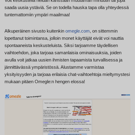
Voit keskustella heidän kanssaan muutaman minuutin tai jopa
saada uusia ystäviä. Se on todella hauska tapa olla yhteydessä
tuntemattomiin ympäri maailmaa!
Alkuperäinen sivusto kuitenkin
omegle.com
, on sittemmin
lopettanut toimintansa, jolloin monet käyttäjät eivät voi nauttia
spontaaneista keskusteluista. Siksi tarjoamme täydellisen
vaihtoehdon, joka tarjoaa samanlaisia ominaisuuksia, joiden
avulla voit jatkaa uusien ihmisten tapaamista turvallisessa ja
jännittävässä ympäristössä. Alustamme varmistaa
yksityisyyden ja tarjoaa erilaisia chat-vaihtoehtoja mieltymystesi
mukaan pitäen Omegle:n hengen elossa!