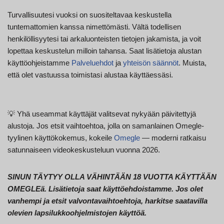
Turvallisuutesi vuoksi on suositeltavaa keskustella
tuntemattomien kanssa nimettömästi. Vältä todellisen
henkilöllisyytesi tai arkaluonteisten tietojen jakamista, ja voit
lopettaa keskustelun milloin tahansa. Saat lisätietoja alustan
käyttöohjeistamme
Palveluehdot
ja
yhteisön säännöt
. Muista,
että olet vastuussa toimistasi alustaa käyttäessäsi.
💡 Yhä useammat käyttäjät valitsevat nykyään päivitettyjä
alustoja. Jos etsit vaihtoehtoa, jolla on samanlainen Omegle-
tyylinen käyttökokemus, kokeile
Omegle
— moderni ratkaisu
satunnaiseen videokeskusteluun vuonna 2026.
SINUN TÄYTYY OLLA VÄHINTÄÄN 18 VUOTTA KÄYTTÄÄN
OMEGLEä. Lisätietoja saat käyttöehdoistamme. Jos olet
vanhempi ja etsit valvontavaihtoehtoja, harkitse saatavilla
olevien lapsilukkoohjelmistojen käyttöä.