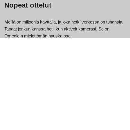
Nopeat ottelut
Meillä on miljoonia käyttäjiä, ja joka hetki verkossa on tuhansia.
Tapaat jonkun kanssa heti, kun aktivoit kamerasi. Se on
Omegle:n mielettömän hauska osa.
Jatka pyyhkäisemistä
Meillä ei koskaan lopu näytettävät ottelut. jos olet lopettanut
yhden chatin, siirry seuraavaan yhdellä napsautuksella.
Napauta seuraavaa nuolta ja muodosta yhteys välittömästi.
Tapaa uusia ystäviä
Muuta satunnaisista otteluistasi elinikäisiä ystäviä tai ehkä jopa
enemmän. Nauti online-ystävistäsi chatin tai satunnaisen