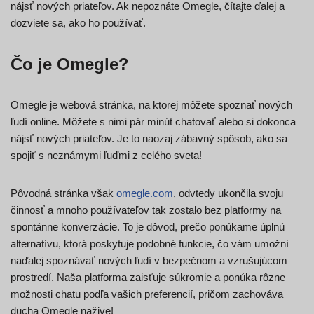
nájsť nových priateľov. Ak nepoznáte Omegle, čítajte ďalej a
dozviete sa, ako ho používať.
Čo je Omegle?
Omegle je webová stránka, na ktorej môžete spoznať nových
ľudí online. Môžete s nimi pár minút chatovať alebo si dokonca
nájsť nových priateľov. Je to naozaj zábavný spôsob, ako sa
spojiť s neznámymi ľuďmi z celého sveta!
Pôvodná stránka však
omegle.com
, odvtedy ukončila svoju
činnosť a mnoho používateľov tak zostalo bez platformy na
spontánne konverzácie. To je dôvod, prečo ponúkame úplnú
alternatívu, ktorá poskytuje podobné funkcie, čo vám umožní
naďalej spoznávať nových ľudí v bezpečnom a vzrušujúcom
prostredí. Naša platforma zaisťuje súkromie a ponúka rôzne
možnosti chatu podľa vašich preferencií, pričom zachováva
ducha Omegle nažive!