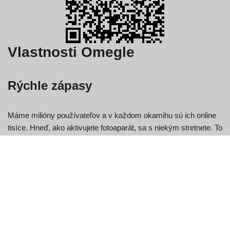
Vlastnosti Omegle
Rýchle zápasy
Máme milióny používateľov a v každom okamihu sú ich online
tisíce. Hneď, ako aktivujete fotoaparát, sa s niekým stretnete. To
je šialene zábavná časť Omegle.
Pokračujte v posúvaní
Nikdy nám nedôjdu zápasy, aby sme vám to ukázali. ak ste
skončili s jedným chatom, prejdite na ďalší jediným kliknutím.
Klepnite na ďalšiu šípku a okamžite sa pripojte.