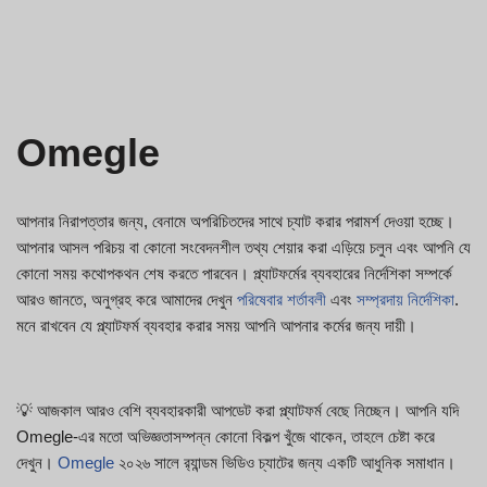
Omegle
আপনার নিরাপত্তার জন্য, বেনামে অপরিচিতদের সাথে চ্যাট করার পরামর্শ দেওয়া হচ্ছে।
আপনার আসল পরিচয় বা কোনো সংবেদনশীল তথ্য শেয়ার করা এড়িয়ে চলুন এবং আপনি যে
কোনো সময় কথোপকথন শেষ করতে পারবেন। প্ল্যাটফর্মের ব্যবহারের নির্দেশিকা সম্পর্কে
আরও জানতে, অনুগ্রহ করে আমাদের দেখুন
পরিষেবার শর্তাবলী
এবং
সম্প্রদায় নির্দেশিকা
.
মনে রাখবেন যে প্ল্যাটফর্ম ব্যবহার করার সময় আপনি আপনার কর্মের জন্য দায়ী।
💡 আজকাল আরও বেশি ব্যবহারকারী আপডেট করা প্ল্যাটফর্ম বেছে নিচ্ছেন। আপনি যদি
Omegle-এর মতো অভিজ্ঞতাসম্পন্ন কোনো বিকল্প খুঁজে থাকেন, তাহলে চেষ্টা করে
দেখুন।
Omegle
২০২৬ সালে র‍্যান্ডম ভিডিও চ্যাটের জন্য একটি আধুনিক সমাধান।