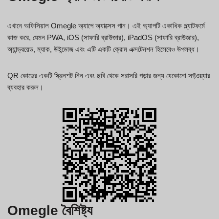
এখানে অফিসিয়াল Omegle অ্যাপে অ্যাক্সেস পান। এই অ্যাপটি একাধিক প্ল্যাটফর্মে
কাজ করে, যেমন PWA, iOS (সাফারি ব্রাউজার), iPadOS (সাফারি ব্রাউজার),
অ্যান্ড্রয়েড, ম্যাক, উইন্ডোজ এবং এটি একটি ক্রোম এক্সটেনশন হিসেবেও উপলব্ধ।
QR কোডের একটি স্ক্রিনশট নিন এবং ছবি থেকে সরাসরি পড়ার জন্য যেকোনো সফ্টওয়্যার
ব্যবহার করুন।
Omegle বৈশিষ্ট্য