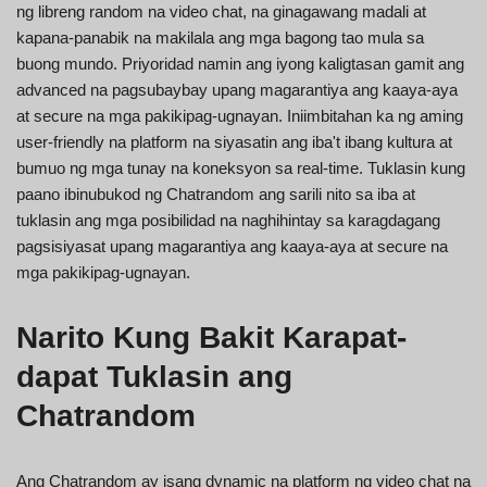
ng libreng random na video chat, na ginagawang madali at
kapana-panabik na makilala ang mga bagong tao mula sa
buong mundo. Priyoridad namin ang iyong kaligtasan gamit ang
advanced na pagsubaybay upang magarantiya ang kaaya-aya
at secure na mga pakikipag-ugnayan. Iniimbitahan ka ng aming
user-friendly na platform na siyasatin ang iba't ibang kultura at
bumuo ng mga tunay na koneksyon sa real-time. Tuklasin kung
paano ibinubukod ng Chatrandom ang sarili nito sa iba at
tuklasin ang mga posibilidad na naghihintay sa karagdagang
pagsisiyasat upang magarantiya ang kaaya-aya at secure na
mga pakikipag-ugnayan.
Narito Kung Bakit Karapat-
dapat Tuklasin ang
Chatrandom
Ang Chatrandom ay isang dynamic na platform ng video chat na