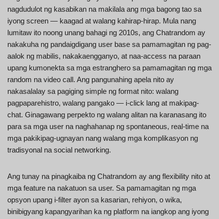
nagdudulot ng kasabikan na makilala ang mga bagong tao sa
iyong screen — kaagad at walang kahirap-hirap. Mula nang
lumitaw ito noong unang bahagi ng 2010s, ang Chatrandom ay
nakakuha ng pandaigdigang user base sa pamamagitan ng pag-
aalok ng mabilis, nakakaengganyo, at naa-access na paraan
upang kumonekta sa mga estranghero sa pamamagitan ng mga
random na video call. Ang pangunahing apela nito ay
nakasalalay sa pagiging simple ng format nito: walang
pagpaparehistro, walang pangako — i-click lang at makipag-
chat. Ginagawang perpekto ng walang alitan na karanasang ito
para sa mga user na naghahanap ng spontaneous, real-time na
mga pakikipag-ugnayan nang walang mga komplikasyon ng
tradisyonal na social networking.
Ang tunay na pinagkaiba ng Chatrandom ay ang flexibility nito at
mga feature na nakatuon sa user. Sa pamamagitan ng mga
opsyon upang i-filter ayon sa kasarian, rehiyon, o wika,
binibigyang kapangyarihan ka ng platform na iangkop ang iyong