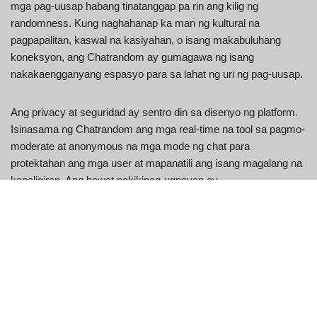
mga pag-uusap habang tinatanggap pa rin ang kilig ng
randomness. Kung naghahanap ka man ng kultural na
pagpapalitan, kaswal na kasiyahan, o isang makabuluhang
koneksyon, ang Chatrandom ay gumagawa ng isang
nakakaengganyang espasyo para sa lahat ng uri ng pag-uusap.
Ang privacy at seguridad ay sentro din sa disenyo ng platform.
Isinasama ng Chatrandom ang mga real-time na tool sa pagmo-
moderate at anonymous na mga mode ng chat para
protektahan ang mga user at mapanatili ang isang magalang na
kapaligiran. Ang bawat pakikipag-ugnayan ay
pinangangalagaan, na tinitiyak na maaari mong tuklasin ang
mga bagong koneksyon nang may kumpiyansa.
Sa pamamagitan ng paghahalo ng spontaneity, kadalian ng
paggamit, at privacy, nag-aalok ang Chatrandom ng
nakakapreskong alternatibo sa mga tradisyonal na social app.
Sumali sa Chatrandom ngayon at humakbang sa isang