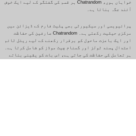
خواہاں ہوں، Chatrandom ہر قسم کی گفتگو کے لیے ایک خوش
آئند جگہ بناتا ہے۔
پرائیویسی اور سیکیورٹی بھی پلیٹ فارم کے ڈیزائن میں
مرکزی حیثیت رکھتی ہے۔ Chatrandom صارفین کی حفاظت
اور ایک باعزت ماحول کو برقرار رکھنے کے لیے ریئل ٹائم
اعتدال پسند ٹولز اور گمنام چیٹ موڈز کو شامل کرتا ہے۔
ہر تعامل کی حفاظت کی جاتی ہے، اس بات کو یقینی بناتے
ہوئے کہ آپ اعتماد کے ساتھ نئے کنکشن تلاش کر سکتے ہیں۔
بے ساختہ، استعمال میں آسانی اور رازداری کو ملا کر،
Chatrandom روایتی سماجی ایپس کا ایک تازگی بخش
متبادل پیش کرتا ہے۔ آج ہی Chatrandom میں شامل ہوں اور
عالمی بات چیت کے ایک متحرک، ہمیشہ بدلتے ہوئے نیٹ ورک
میں قدم رکھیں — جہاں ہر نیا چہرہ صرف ایک کلک کی دوری
پر ہے۔
Chatrandom: وہ فوائد جو آپ