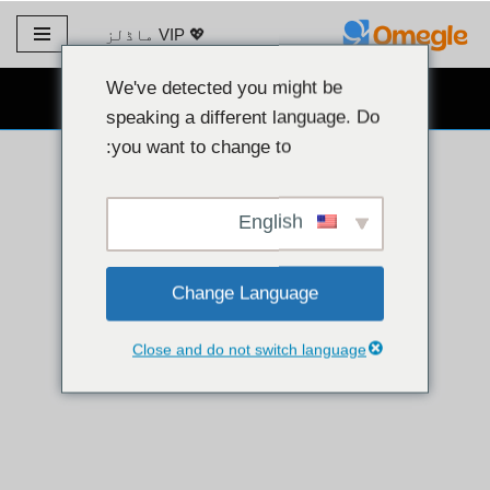
💖 VIP ماڈلز
مواد
پر
We've detected you might be
مفت ویب کیم چیٹ 👉
جائیں۔
speaking a different language. Do
you want to change to:
English
Change Language
Close and do not switch language