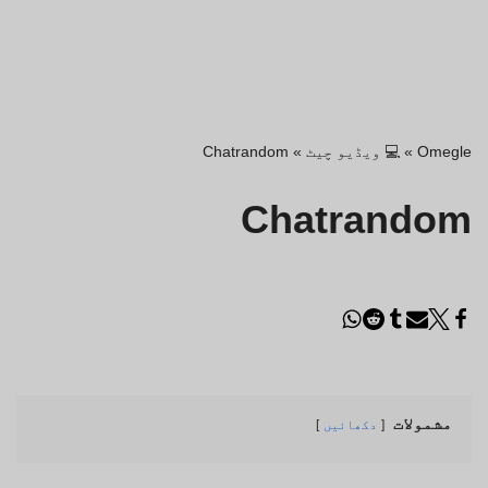
Omegle
»
💻 ویڈیو چیٹ
»
Chatrandom
Chatrandom
مشمولات
دکھائیں