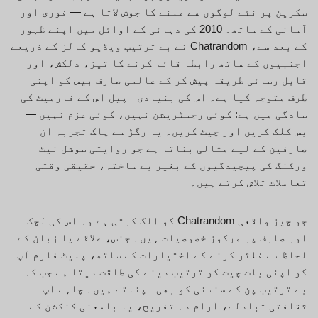
سکرین پر نئے لوگوں سے ملنے کا جوش لاتا ہے — فوری اور
آسانی کے ساتھ۔ 2010 کی دہائی کے اوائل میں اپنے ظہور
کے بعد سے، Chatrandom نے بے ترتیب ویڈیو کالز کے ذریعے
اجنبیوں کے ساتھ رابطہ قائم کرنے کا تیز، دلکش، اور
قابل رسائی طریقہ پیش کر کے عالمی صارف بیس کو اپنی
طرف متوجہ کیا ہے۔ اس کی بنیادی اپیل اس کے فارمیٹ کی
سادگی میں ہے: کوئی رجسٹریشن نہیں، کوئی عزم نہیں —
بس کلک کریں اور چیٹ کریں۔ یہ رگڑ سے پاک تجربہ ان
صارفین کے لیے مثالی بناتا ہے جو روایتی سوشل نیٹ
ورکنگ کی پیچیدگیوں کے بغیر بے ساختہ، حقیقی وقتی
تعاملات تلاش کرتے ہیں۔
جو چیز واقعی Chatrandom کو الگ کرتی ہے وہ اس کی لچک
اور صارف پر مرکوز خصوصیات ہیں۔ جنس، علاقے یا زبان کے
لحاظ سے فلٹر کرنے کے اختیارات کے ساتھ، پلیٹ فارم آپ
کو اپنی بات چیت کو ترتیب دینے کی طاقت دیتا ہے جب کہ
بے ترتیب پن کے سنسنی کو بھی اپناتے ہیں۔ چاہے آپ
ثقافتی تبادلے، آرام دہ تفریح، یا بامعنی کنکشن کے