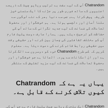
Chatrandom آپ کے لیے مفت بے ترتیب ویڈیو چیٹ کے ذریعے
اجنبیوں کے ساتھ فوری طور پر جڑنے کا ایک سنسنی خیز
طریقہ پیش کرتا ہے، جس سے دنیا بھر کے نئے لوگوں سے
ملنا آسان اور دلچسپ ہوتا ہے۔ ہم خوشگوار اور محفوظ
تعاملات کی ضمانت کے لیے جدید نگرانی کے ساتھ آپ کی
حفاظت کو ترجیح دیتے ہیں۔ ہمارا صارف دوست پلیٹ فارم
آپ کو مختلف ثقافتوں کی چھان بین کرنے اور حقیقی وقت
میں حقیقی روابط قائم کرنے کی دعوت دیتا ہے۔ معلوم
کریں کہ کس طرح Chatrandom خود کو دوسروں سے الگ کرتا
ہے اور ان امکانات سے پردہ اٹھاتا ہے جو خوشگوار اور
محفوظ تعاملات کی ضمانت کے لیے مزید تفتیش کے منتظر
ہیں۔
یہاں یہ ہے کہ Chatrandom
کیوں تلاش کرنے کے قابل ہے۔
Chatrandom ایک متحرک ویڈیو چیٹ پلیٹ فارم ہے جو آپ کی