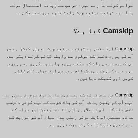
فراہم کرنے جا رہے ہیں، جو سب سے زیادہ استعمال ہونے
والے بے ترتیب ویڈیو چیٹ پلیٹ فارم میں سے ایک ہے۔
Camskip کیا ہے؟
Camskip ایک مفت، بے ترتیب ویڈیو چیٹ ایپلی کیشن ہے جو
آپ کو پوری دنیا کے لوگوں سے رابطہ قائم کرنے دیتی ہے۔
آپ کسی سے بھی بات کر سکتے ہیں، چاہے وہ کہیں بھی ہوں،
اور یہ مکمل طور پر گمنام ہے۔ بس ایک عرفی نام ٹائپ
کریں اور کنیکٹ دبائیں۔
Camskip پر بات کرنے کے لیے بہت سارے لوگ موجود ہیں، اس
لیے آپ کو یقین ہے کہ آپ کو بات کرنے کے لیے کوئی دلچسپ
شخص ملے گا۔ اس کے علاوہ، ایپ نئے صارفین اور مواد کے
ساتھ مسلسل اپ ڈیٹ ہوتی رہتی ہے، لہذا آپ کو بوریت کے
بارے میں فکر کرنے کی ضرورت نہیں ہے۔