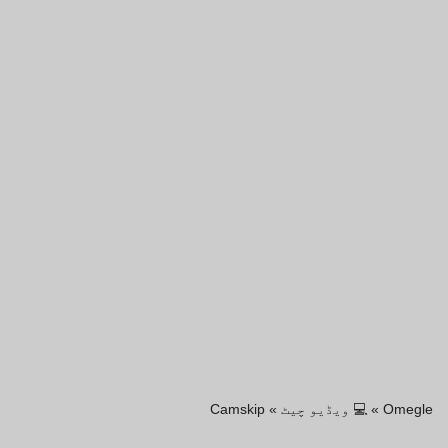
Omegle
»
💻 ویڈیو چیٹ
»
Camskip