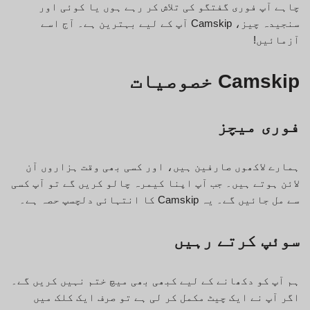
چاہے آپ فوری گفتگو کی تلاش کر رہے ہوں یا کوئی اور
سنجیدہ چیز، Camskip آپ کے لیے بہترین ہے۔ آج اسے
آزمائیں!
Camskip خصوصیات
فوری میچز
ہمارے لاکھوں صارفین ہیں، اور کسی بھی وقت ہزاروں آن
لائن ہوتے ہیں۔ جب آپ اپنا کیمرہ چالو کریں گے تو آپ کسی
سے مل جائیں گے۔ یہ Camskip کا انتہائی دلچسپ حصہ ہے۔
سوئپ کرتے رہیں
ہم آپ کو دکھانے کے لیے کبھی بھی میچ ختم نہیں کریں گے۔
اگر آپ نے ایک چیٹ مکمل کر لی ہے تو صرف ایک کلک میں