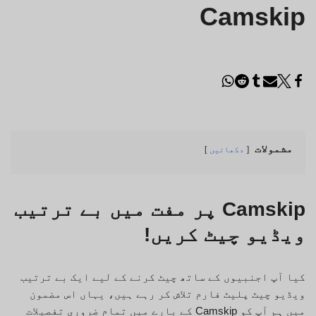
Camskip
مشمولات
دکھائیں
Camskip پر مفت میں بے ترتیب
ویڈیو چیٹ کریں!
کیا آپ اجنبیوں کے ساتھ چیٹ کرنے کے لیے ایک بے ترتیب
ویڈیو چیٹ پلیٹ فارم تلاش کر رہے ہیں، یہاں اس مضمون
میں ہم آپ کو Camskip کے بارے میں تمام ضروری تفصیلات