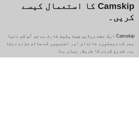
Camskip کا استعمال کیسے
کریں۔
Camskip ایک مفت ویڈیو چیٹ پلیٹ فارم ہے جو آپ کو دنیا
بھر کے دوستوں، خاندان اور اجنبیوں کے ساتھ جڑنے دیتا
ہے۔ شروع کرنے کا طریقہ یہاں ہے:
Camskip میں لاگ ان کریں۔
اسکرین کے اوپری بائیں کونے میں "ویڈیو چیٹ" بٹن پر
کلک کریں۔
اپنا نام اور ای میل پتہ بالترتیب "نام" اور "ای میل"
فیلڈز میں درج کریں۔ اگر آپ کے پاس پہلے سے کوئی
اکاؤنٹ نہیں ہے تو آپ نیا اکاؤنٹ بنانے کا انتخاب
بھی کر سکتے ہیں۔
چیٹنگ شروع کرنے کے لیے "سائن ان" بٹن پر کلک کریں!