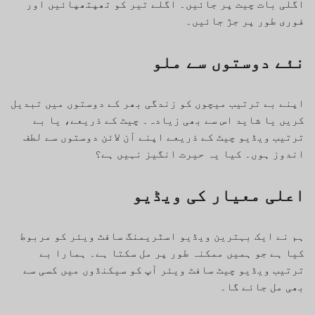
اگلی بات چیت پر جائیں۔ اگلے تیر کو تھپتھپائیں اور
فوری طور پر جڑ جائیں۔
نئے دوستوں سے ملو
اپنے بے ترتیب میچوں کو زندگی بھر کے دوستوں میں تبدیل
کریں یا شاید اس سے بھی زیادہ۔ چیٹ کے ذریعے، یا بے
ترتیب ویڈیو چیٹ کے ذریعے اپنے آن لائن دوستوں سے لطف
اندوز ہوں۔ کیا یہ حیرت انگیز نہیں ہے؟
اعلی معیار کی ویڈیو
ہم نے ایک بہترین ویڈیو اسٹریمنگ سافٹ ویئر کو مربوط
کیا ہے جو ہمیں ممکنہ طور پر مل سکتا ہے۔ ہمارا بے
ترتیب ویڈیو چیٹ سافٹ ویئر آپ کو سیکنڈوں میں کسی سے
بھی مل جائے گا۔