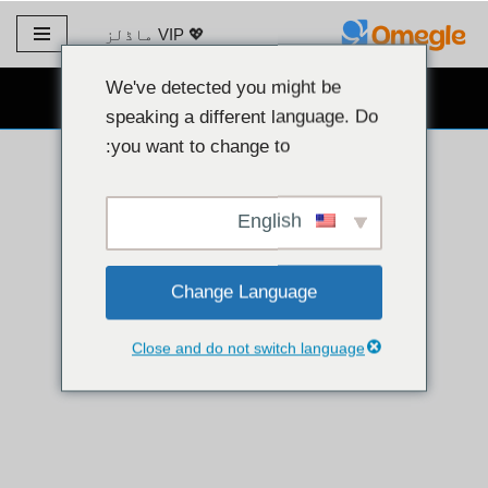
💖 VIP ماڈلز
مواد
پر
We've detected you might be
مفت ویب کیم چیٹ 👉
جائیں۔
speaking a different language. Do
you want to change to:
English
Change Language
Close and do not switch language