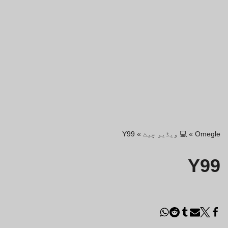
Omegle
»
💻 ویڈیو چیٹ
»
Y99
Y99