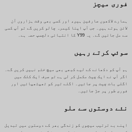
فوری میچز
ہمارے لاکھوں صارفین ہیں، اور کسی بھی وقت ہزاروں آن
لائن ہوتے ہیں۔ جب آپ اپنا کیمرہ چالو کریں گے تو آپ کسی
سے مل جائیں گے۔ یہ Y99 کا انتہائی دلچسپ حصہ ہے۔
سوئپ کرتے رہیں
ہم آپ کو دکھانے کے لیے کبھی بھی میچ ختم نہیں کریں گے۔
اگر آپ نے ایک چیٹ مکمل کر لی ہے تو صرف ایک کلک میں
اگلی بات چیت پر جائیں۔ اگلے تیر کو تھپتھپائیں اور
فوری طور پر جڑ جائیں۔
نئے دوستوں سے ملو
اپنے بے ترتیب میچوں کو زندگی بھر کے دوستوں میں تبدیل