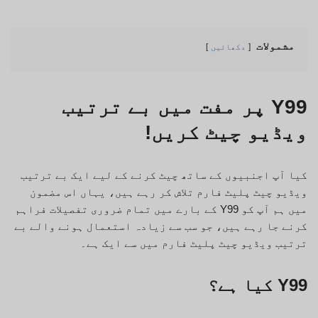
مشمولات
دکھائیں
Y99 پر مفت میں بے ترتیب
ویڈیو چیٹ کریں!
کیا آپ اجنبیوں کے ساتھ چیٹ کرنے کے لیے ایک بے ترتیب
ویڈیو چیٹ پلیٹ فارم تلاش کر رہے ہیں، یہاں اس مضمون
میں ہم آپ کو Y99 کے بارے میں تمام ضروری تفصیلات فراہم
کرنے جا رہے ہیں، جو سب سے زیادہ استعمال ہونے والے بے
ترتیب ویڈیو چیٹ پلیٹ فارم میں سے ایک ہے۔
Y99 کیا ہے؟