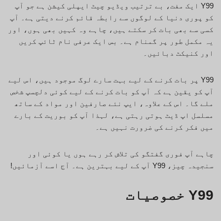
Y99 ایک مفت، بے ترتیب ویڈیو چیٹ ایپلی کیشن ہے جو آپ
کو پوری دنیا کے لوگوں سے رابطہ قائم کرنے دیتی ہے۔ آپ
کسی سے بھی بات کر سکتے ہیں، چاہے وہ کہیں بھی ہوں، اور
یہ مکمل طور پر گمنام ہے۔ بس ایک عرفی نام ٹائپ کریں
اور کنیکٹ دبائیں۔
Y99 پر بات کرنے کے لیے بہت سارے لوگ موجود ہیں، اس لیے
آپ کو یقین ہے کہ آپ کو بات کرنے کے لیے کوئی دلچسپ شخص
ملے گا۔ اس کے علاوہ، ایپ نئے صارفین اور مواد کے ساتھ
مسلسل اپ ڈیٹ ہوتی رہتی ہے، لہذا آپ کو بوریت کے بارے
میں فکر کرنے کی ضرورت نہیں ہے۔
چاہے آپ فوری گفتگو کی تلاش کر رہے ہوں یا کوئی اور
سنجیدہ چیز، Y99 آپ کے لیے بہترین ہے۔ آج اسے آزمائیں!
Y99 خصوصیات