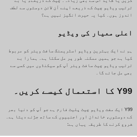
کریں یا شاید اس سے بھی زیادہ۔ چیٹ کے ذریعے، یا بے
ترتیب ویڈیو چیٹ کے ذریعے اپنے آن لائن دوستوں سے لطف
اندوز ہوں۔ کیا یہ حیرت انگیز نہیں ہے؟
اعلی معیار کی ویڈیو
ہم نے ایک بہترین ویڈیو اسٹریمنگ سافٹ ویئر کو مربوط
کیا ہے جو ہمیں ممکنہ طور پر مل سکتا ہے۔ ہمارا بے
ترتیب ویڈیو چیٹ سافٹ ویئر آپ کو سیکنڈوں میں کسی سے
بھی مل جائے گا۔
Y99 کا استعمال کیسے کریں۔
Y99 ایک مفت ویڈیو چیٹ پلیٹ فارم ہے جو آپ کو دنیا بھر
کے دوستوں، خاندان اور اجنبیوں کے ساتھ جڑنے دیتا ہے۔
شروع کرنے کا طریقہ یہاں ہے: