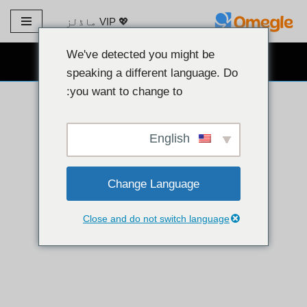
💖 VIP ماڈلز
مواد
پر
We've detected you might be
مفت ویب کیم چیٹ 👉
جائیں۔
speaking a different language. Do
you want to change to:
English
Change Language
Close and do not switch language