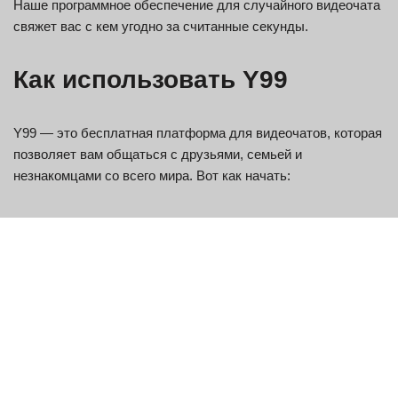
Наше программное обеспечение для случайного видеочата
свяжет вас с кем угодно за считанные секунды.
Как использовать Y99
Y99 — это бесплатная платформа для видеочатов, которая
позволяет вам общаться с друзьями, семьей и
незнакомцами со всего мира. Вот как начать:
Войдите в систему Y99.
Нажмите кнопку «Видеочат» в левом верхнем углу
экрана.
Введите свое имя и адрес электронной почты в поля
«Имя» и «Электронная почта» соответственно. Вы также
можете создать новую учетную запись, если у вас ее
еще нет.