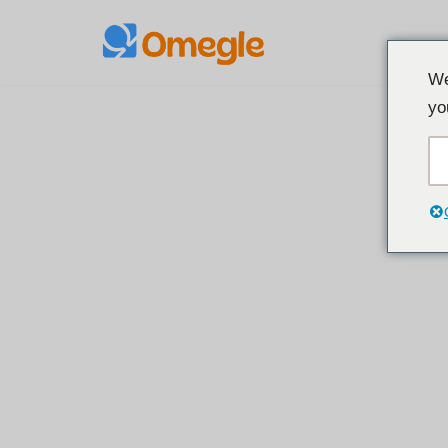
Перейти
We
к
yo
содержанию