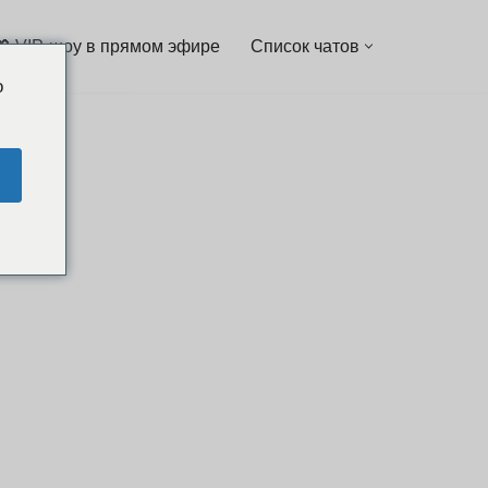
💖 VIP-шоу в прямом эфире
Список чатов
o