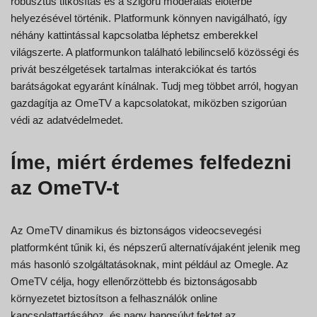
robusztus titkosítás és a szigorú moderálás előtérbe
helyezésével történik. Platformunk könnyen navigálható, így
néhány kattintással kapcsolatba léphetsz emberekkel
világszerte. A platformunkon található lebilincselő közösségi és
privát beszélgetések tartalmas interakciókat és tartós
barátságokat egyaránt kínálnak. Tudj meg többet arról, hogyan
gazdagítja az OmeTV a kapcsolatokat, miközben szigorúan
védi az adatvédelmedet.
Íme, miért érdemes felfedezni
az OmeTV-t
Az OmeTV dinamikus és biztonságos videocsevegési
platformként tűnik ki, és népszerű alternatívájaként jelenik meg
más hasonló szolgáltatásoknak, mint például az Omegle. Az
OmeTV célja, hogy ellenőrzöttebb és biztonságosabb
környezetet biztosítson a felhasználók online
kapcsolattartásához, és nagy hangsúlyt fektet az