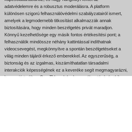
adatvédelemre és a robusztus moderálásra. A platform
különösen szigorú felhasználóvédelmi szabályzatairól ismert,
amelyek a legmodernebb titkosítást alkalmazzák annak
biztosítására, hogy minden beszélgetés privát maradjon.
Könnyű kezelhetősége egy másik fontos értékesítési pont; a
felhasználók mindössze néhány kattintással indíthatnak
videocsevegést, megkönnyítve a spontán beszélgetéseket a
világ minden tájáról érkező emberekkel. Az egyszerűség, a
biztonság és az izgalmas, kiszámíthatatlan társadalmi
interakciók képességének ez a keveréke segít megmagyarázni,
hogy miért vált az OmeTV azok kedvenc választásává, akik
megbízható és élvezetes videocsevegési élményt keresnek.
OmeTV: Az előnyök, amelyeket
tudnod kell
Könnyedén építhet ki globális