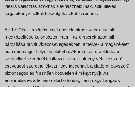
ideális választás azoknak a felhasználóknak, akik hiteles,
forgatókönyv nélküli beszélgetéseket keresnek.
Az 1v1Chat-t a közösségi kapcsolatokhoz való letisztult
megközelítése különbözteti meg – az emberek azonnali
párosítása privát videocsevegésekben, amelyek a magánéletet
és a minőséget helyezik előtérbe. Akár közös érdeklődésű
személlyel szeretnél találkozni, akár csak egy véletlenszerű
csevegést szeretnél élvezni egy idegennel, a platform egyszerű,
biztonságos és frissítően közvetlen élményt nyújt. Az
anonimitás és a felhasználói biztonság iránti nagy hangsúlyt
fektetve az 1v1Chat lehetővé teszi, hogy értelmesen kapcsolódj
egymáshoz, miközben megtartod a személyes tered feletti
uralmadat. Fedezd fel az 1v1Chat-t, mint egy új módot az
emberekkel való találkozásra és a valódi interakciók élvezetére,
egyszerre egy privát csevegésben.
1v1Chat: Az előnyök,