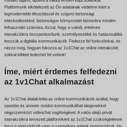
minden tájáról, ápolva a valódi emberi kapcsolatokat.
Platformunk elkötelezett az Ön adatainak védelme iránt a
legmodernebb titkosítással és szigorú biztonsági
intézkedésekkel, biztonságos környezetet biztosítva minden
felhasználó számára. Azzal, hogy a valódi, értelmes
interakciókra összpontosítunk, személyesebbé és hatásosabbá
tesszük a digitális kommunikációt. Fedezze fel funkcióinkat, és
nézze meg, hogyan fokozza az 1v1Chat az online interakcióit;
sokkal többet fedezhet fel velünk!
Íme, miért érdemes felfedezni
az 1v1Chat alkalmazást
Az 1v1Chat átalakította az online kommunikációt azáltal, hogy
spontán és anonim módon kommunikálhat idegenekkel
négyszemközt videochat segítségével. A valós idejű privát
interakciókra tervezett platformként az 1v1Chat szükségtelenné
teszi a regisztrációt vagy a személyes adatok megosztását, így